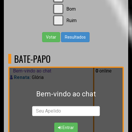
Bom
Ruim
Votar
Resultados
BATE-PAPO
Bem-vindo ao chat
0
online
Renata:
Glória
Bem-vindo ao chat
Entrar